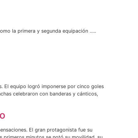
como la primera y segunda equipación …..
es. El equipo logró imponerse por cinco goles
inchas celebraron con banderas y cánticos,
do
ensaciones. El gran protagonista fue su
s primeros minutos se notó su movilidad, su