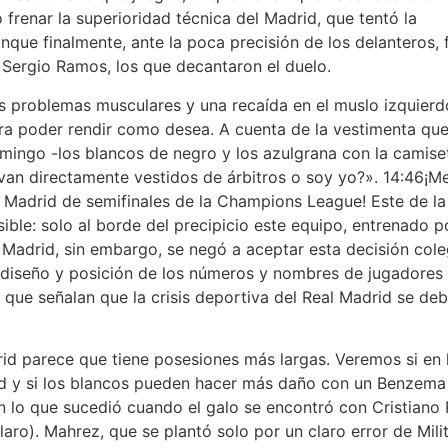
frenar la superioridad técnica del Madrid, que tentó la
nque finalmente, ante la poca precisión de los delanteros,
 Sergio Ramos, los que decantaron el duelo.
s problemas musculares y una recaída en el muslo izquierdo
ra poder rendir como desea. A cuenta de la vestimenta que 
mingo -los blancos de negro y los azulgrana con la camiset
van directamente vestidos de árbitros o soy yo?». 14:46¡
l Madrid de semifinales de la Champions League! Este de la
le: solo al borde del precipicio este equipo, entrenado po
al Madrid, sin embargo, se negó a aceptar esta decisión col
iseño y posición de los números y nombres de jugadores y 
que señalan que la crisis deportiva del Real Madrid se deb
id parece que tiene posesiones más largas. Veremos si en 
d y si los blancos pueden hacer más daño con un Benzema qu
n lo que sucedió cuando el galo se encontró con Cristiano R
aro). Mahrez, que se plantó solo por un claro error de Milita