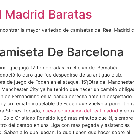
l Madrid Baratas
encontrar la mayor variedad de camisetas del Real Madrid 
amiseta De Barcelona
na, que jugó 17 temporadas en el club del Bernabéu.
conoció lo duro que fue despedirse de su antiguo club.
era de juego de Foden en el ataque. 15’¡Otra del Mancheste
El Manchester City ya ha tenido que hacer un cambio obliga
ón de Fernandinho en la banda derecha ante un despistado
n y un remate inapelable de Foden que vuelve a poner tierr
ira Stones, tocado,
nueva equipacion del real madrid
y entr
l. Solo Cristiano Ronaldo jugó más minutos que él, siempre
entro del campo en una Liga con más pegada y asistencias
. Saben a lo que juegan, lo que tienen que hacer sobre el