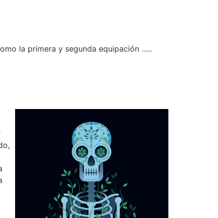
como la primera y segunda equipación …..
r
do,
a
a