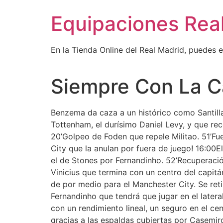
Ir
Equipaciones Rea
al
contenido
En la Tienda Online del Real Madrid, puedes 
Siempre Con La C
Benzema da caza a un histórico como Santilla
Tottenham, el durísimo Daniel Levy, y que re
20’Golpeo de Foden que repele Militao. 51’Fu
City que la anulan por fuera de juego! 16:00
el de Stones por Fernandinho. 52’Recuperaci
Vinicius que termina con un centro del capitá
de por medio para el Manchester City. Se ret
Fernandinho que tendrá que jugar en el latera
con un rendimiento lineal, un seguro en el c
gracias a las espaldas cubiertas por Casemiro