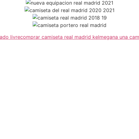
ado livre
comprar camiseta real madrid kelme
gana una cami