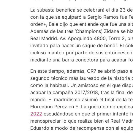
La subasta benéfica se celebrará el día 23 de
con la que se equiparó a Sergio Ramos fue Fe
orden», Bale dijo que entiende que fue una si
Además de las tres ‘Champions’, Zidane se h
Real Madrid. Av. Apoquindo 4800, Torre 2, pi
invitado para hacer un saque de honor. El co
incluso manteo por parte de sus entonces c
mediante una barra conectora para acabar fo
En este tiempo, además, CR7 se abrió paso en
segundo técnico más laureado de la historia 
como la habitual. Un amistoso en el que dispu
acabar la campaña 2017/2018, tras la final d
mando. El madridismo asumió el final de la t
Florentino Pérez en El Larguero como explica
2022
escudándose en que el primer intento fu
menospreciar lo que realiza bien el Real Madr
Eduardo a modo de recompensa con el equipo c