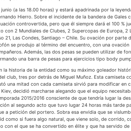
 junio (a las 18.00 horas) y estará apadrinada por la leyen
rnando Hierro. Sobre el incidente de la bandera de Gales co
tuación controvertida, pero que él siempre dará el 100 % j
izo con 2 Mundiales de Clubes, 2 Supercopas de Europa, 2
so 21, Las Condes, Santiago – Chile. Su ovación por parte 
lofón se produjo al término del encuentro, con una ovación
ompañeros. Además, las dos pesas se pueden utilizar de f
rmando una barra de pesas para ejercicios tipo body pump
 la historia de la entidad como su máximo goleador históri
del club, tres por detrás de Miguel Muñoz. Esta camiseta co
tó una mitad con cada camiseta sirvió para modificar en ci
e Kiev, decidió marcharse alegando que el equipo necesitab
emporada 2015/2016 consciente de que tendría lugar la des
ción al segundo acto que tuvo lugar 24 horas más tarde par
e a petición del portero. Sobra esa envidia que se vislumbr
id como si fuera algo natural, que viene solo, de corrido, 
on el que se ha convertido en élite y que ha servido de e