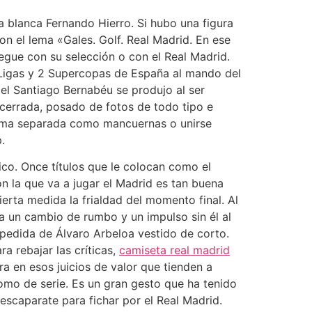
da blanca Fernando Hierro. Si hubo una figura
n el lema «Gales. Golf. Real Madrid. En ese
uegue con su selección o con el Real Madrid.
 Ligas y 2 Supercopas de España al mando del
del Santiago Bernabéu se produjo al ser
 cerrada, posado de fotos de todo tipo e
orma separada como mancuernas o unirse
.
co. Once títulos que le colocan como el
n la que va a jugar el Madrid es tan buena
erta medida la frialdad del momento final. Al
a un cambio de rumbo y un impulso sin él al
pedida de Álvaro Arbeloa vestido de corto.
a rebajar las críticas,
camiseta real madrid
a en esos juicios de valor que tienden a
como de serie. Es un gran gesto que ha tenido
scaparate para fichar por el Real Madrid.