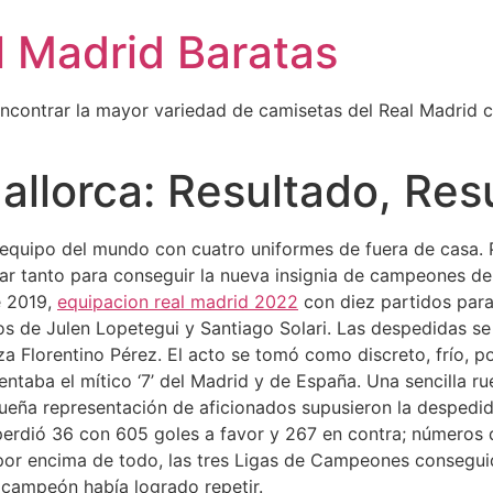
l Madrid Baratas
encontrar la mayor variedad de camisetas del Real Madrid 
allorca: Resultado, Re
 equipo del mundo con cuatro uniformes de fuera de casa. Pe
rar tanto para conseguir la nueva insignia de campeones d
e 2019,
equipacion real madrid 2022
con diez partidos para
asos de Julen Lopetegui y Santiago Solari. Las despedidas s
a Florentino Pérez. El acto se tomó como discreto, frío, po
sentaba el mítico ‘7’ del Madrid y de España. Una sencilla 
ueña representación de aficionados supusieron la despedi
 perdió 36 con 605 goles a favor y 267 en contra; números
por encima de todo, las tres Ligas de Campeones consegui
n campeón había logrado repetir.