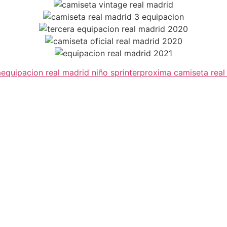
a
equipacion real madrid niño sprinter
proxima camiseta rea