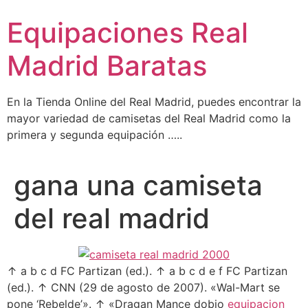
Ir
Equipaciones Real
al
contenido
Madrid Baratas
En la Tienda Online del Real Madrid, puedes encontrar la
mayor variedad de camisetas del Real Madrid como la
primera y segunda equipación …..
gana una camiseta
del real madrid
↑ a b c d FC Partizan (ed.). ↑ a b c d e f FC Partizan
(ed.). ↑ CNN (29 de agosto de 2007). «Wal-Mart se
pone ‘Rebelde’». ↑ «Dragan Mance dobio
equipacion