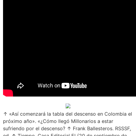
↑ «Así comenzará la tabla del descenso en Colombia el
próximo año». «¿Cómo llegó Millonarios a estar
sufriendo por el descenso? ↑ Frank Ballesteros. RSSSF,
ed. ↑ Tiempo, Casa Editorial El (20 de septiembre de