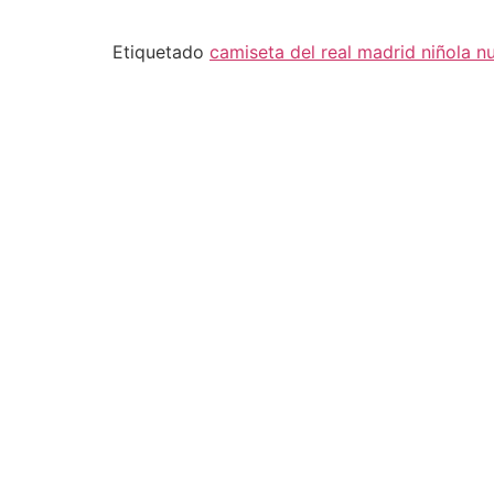
Etiquetado
camiseta del real madrid niño
la n