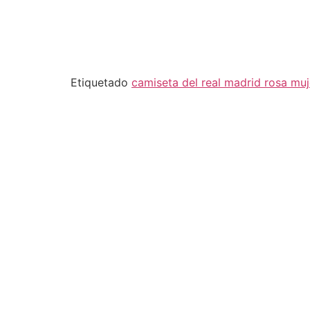
Etiquetado
camiseta del real madrid rosa muj